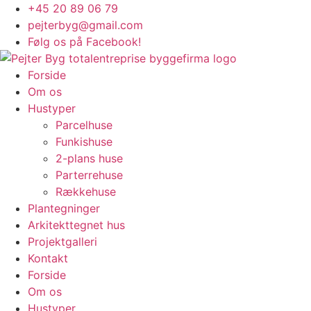
Videre
+45 20 89 06 79
til
pejterbyg@gmail.com
indhold
Følg os på Facebook!
Forside
Om os
Hustyper
Parcelhuse
Funkishuse
2-plans huse
Parterrehuse
Rækkehuse
Plantegninger
Arkitekttegnet hus
Projektgalleri
Kontakt
Forside
Om os
Hustyper