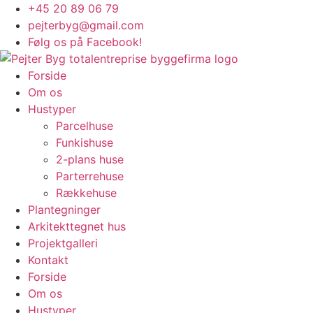
Videre
+45 20 89 06 79
til
pejterbyg@gmail.com
indhold
Følg os på Facebook!
Forside
Om os
Hustyper
Parcelhuse
Funkishuse
2-plans huse
Parterrehuse
Rækkehuse
Plantegninger
Arkitekttegnet hus
Projektgalleri
Kontakt
Forside
Om os
Hustyper