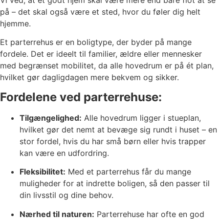
Vi ved, at et godt hjem skal være mere end bare flot at se
på – det skal også være et sted, hvor du føler dig helt
hjemme.
Et parterrehus er en boligtype, der byder på mange
fordele. Det er ideelt til familier, ældre eller mennesker
med begrænset mobilitet, da alle hovedrum er på ét plan,
hvilket gør dagligdagen mere bekvem og sikker.
Fordelene ved parterrehuse:
Tilgængelighed:
Alle hovedrum ligger i stueplan,
hvilket gør det nemt at bevæge sig rundt i huset – en
stor fordel, hvis du har små børn eller hvis trapper
kan være en udfordring.
Fleksibilitet:
Med et parterrehus får du mange
muligheder for at indrette boligen, så den passer til
din livsstil og dine behov.
Nærhed til naturen:
Parterrehuse har ofte en god