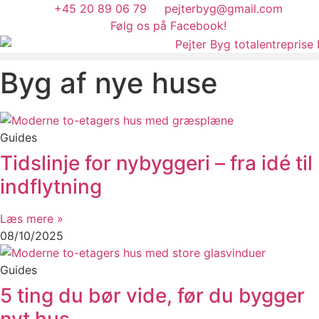
Videre
+45 20 89 06 79
pejterbyg@gmail.com
til
Følg os på Facebook!
indhold
Byg af nye huse
Guides
Tidslinje for nybyggeri – fra idé til
indflytning
Læs mere »
08/10/2025
Guides
5 ting du bør vide, før du bygger
nyt hus