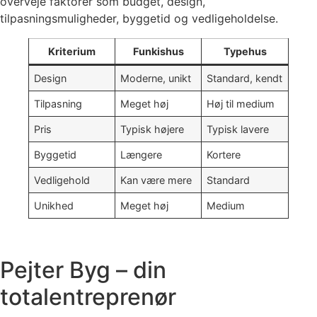
overveje faktorer som budget, design,
tilpasningsmuligheder, byggetid og vedligeholdelse.
Kriterium
Funkishus
Typehus
Design
Moderne, unikt
Standard, kendt
Tilpasning
Meget høj
Høj til medium
Pris
Typisk højere
Typisk lavere
Byggetid
Længere
Kortere
Vedligehold
Kan være mere
Standard
Unikhed
Meget høj
Medium
Pejter Byg – din
totalentreprenør