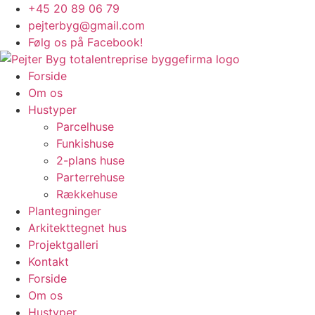
Videre
+45 20 89 06 79
til
pejterbyg@gmail.com
indhold
Følg os på Facebook!
Forside
Om os
Hustyper
Parcelhuse
Funkishuse
2-plans huse
Parterrehuse
Rækkehuse
Plantegninger
Arkitekttegnet hus
Projektgalleri
Kontakt
Forside
Om os
Hustyper